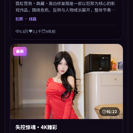
霓虹营救·典藏·黑白修复版是一部以犯罪为核心的影
视作品，围绕危机、反转与人物成长展开，整体节奏紧
凑，值得推荐观看。
犯罪
· 线路
5.8万
3.1千
9年前
最新
91:22
失控惊魂·4K臻彩