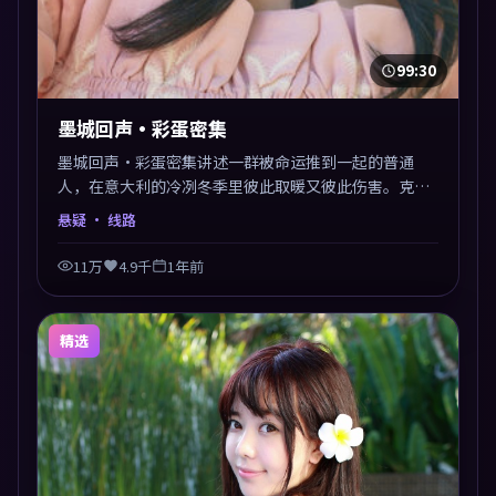
99:30
墨城回声·彩蛋密集
墨城回声·彩蛋密集讲述一群被命运推到一起的普通
人，在意大利的冷冽冬季里彼此取暖又彼此伤害。克里
斯托弗·诺兰以悬疑类型外壳探讨信任与背叛，映后讨
悬疑
· 线路
论度颇高。片尾留白开放解读，关于“选择”的主题余
音绕梁。
11万
4.9千
1年前
精选