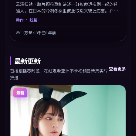
云溪归途·胶片颗粒重制讲述一群被命运推到一起的普
通人，在日本的冷冽冬季里彼此取暖又彼此伤害。乔丹
·皮尔以动作类型外壳探讨信任与背叛，映后讨论度颇
动作
· 线路
高。片尾留白开放解读，关于“选择”的主题余音绕
梁。
11万
4.8千
1年前
最新更新
查看更多
首播跟播零时差，在线观看亚洲不卡视频最新集实时
推送
最新