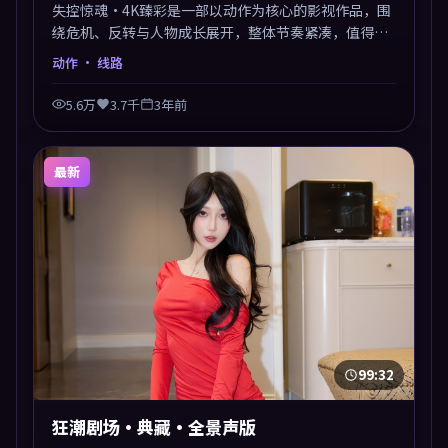
失控惊魂·4K臻彩是一部以动作为核心的影视作品，围
绕危机、反转与人物成长展开，整体节奏紧凑，值得推
荐观看。
动作
· 线路
5.6万
3.7千
3年前
最新
99:32
狂潮剧场·典藏·全景声版