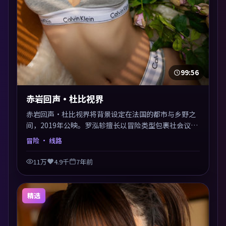
99:56
赤岩回声·杜比视界
赤岩回声·杜比视界将背景设定在法国的都市与乡野之
间，2019年公映。罗泓轸擅长以冒险类型包裹社会议
题，节奏张弛有度，留白处耐人寻味。剪辑利落，悬念
冒险
· 线路
钩子分布均匀，适合一口气看完。
11万
4.9千
7年前
精选