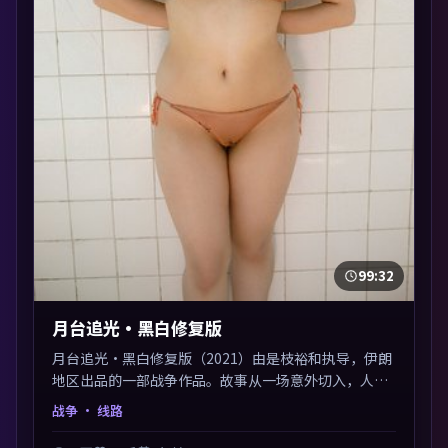
99:32
月台追光·黑白修复版
月台追光·黑白修复版（2021）由是枝裕和执导，伊朗
地区出品的一部战争作品。故事从一场意外切入，人物
在道德与生存之间反复摇摆，叙事层层推进，情绪克制
战争
· 线路
而有力。主演阵容以生活化表演见长，对手戏火花四
溅。