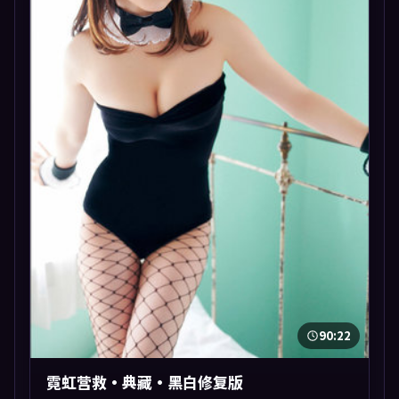
90:22
霓虹营救·典藏·黑白修复版