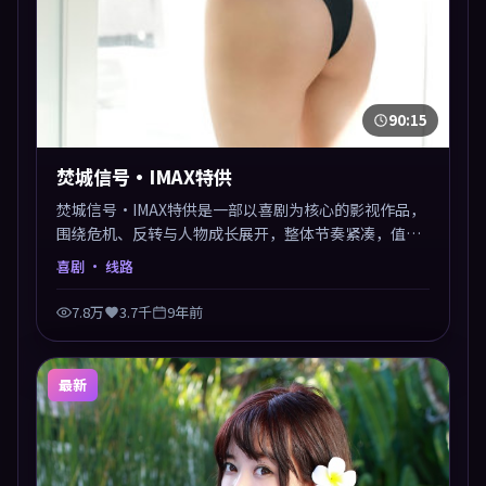
90:15
焚城信号·IMAX特供
焚城信号·IMAX特供是一部以喜剧为核心的影视作品，
围绕危机、反转与人物成长展开，整体节奏紧凑，值得
推荐观看。
喜剧
· 线路
7.8万
3.7千
9年前
最新