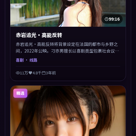
99:16
赤岩追光·高能反转
赤岩追光·高能反转将背景设定在法国的都市与乡野之
间，2022年公映。刁亦男擅长以喜剧类型包裹社会议
题，节奏张弛有度，留白处耐人寻味。剪辑利落，悬念
喜剧
· 线路
钩子分布均匀，适合一口气看完。
11万
4.8千
3年前
精选