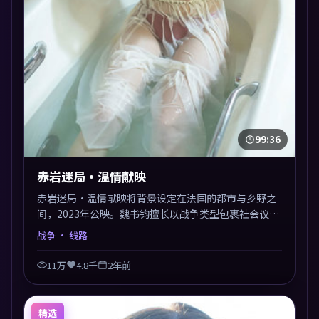
99:36
赤岩迷局·温情献映
赤岩迷局·温情献映将背景设定在法国的都市与乡野之
间，2023年公映。魏书钧擅长以战争类型包裹社会议
题，节奏张弛有度，留白处耐人寻味。剪辑利落，悬念
战争
· 线路
钩子分布均匀，适合一口气看完。
11万
4.8千
2年前
精选