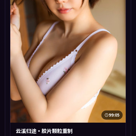
99:05
云溪归途·胶片颗粒重制