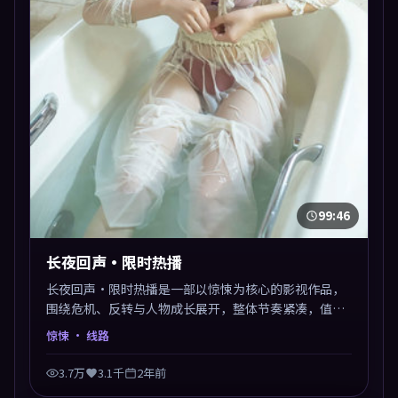
99:46
长夜回声·限时热播
长夜回声·限时热播是一部以惊悚为核心的影视作品，
围绕危机、反转与人物成长展开，整体节奏紧凑，值得
推荐观看。
惊悚
· 线路
3.7万
3.1千
2年前