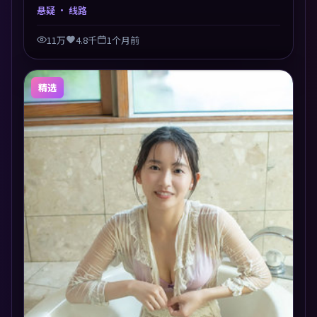
外切入，人物在道德与生存之间反复摇摆，叙事层层推
悬疑
· 线路
进，情绪克制而有力。主演阵容以生活化表演见长，对
手戏火花四溅。
11万
4.8千
1个月前
精选