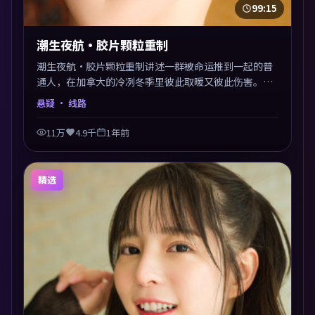
99:15
潮生夜航·胶片颗粒重制
潮生夜航·胶片颗粒重制讲述一群被命运推到一起的普
通人，在加拿大的冷冽冬季里彼此取暖又彼此伤害。曾
国祥以悬疑类型外壳探讨信任与背叛，映后讨论度颇
悬疑
· 线路
高。片尾留白开放解读，关于“选择”的主题余音绕
梁。
11万
4.9千
1年前
精选